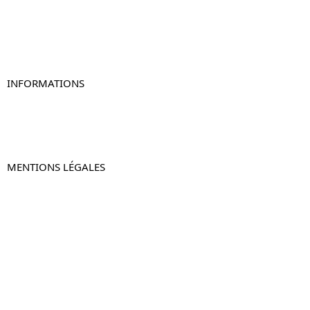
Table de chevet originale
Table de chevet murale
Table de chevet connectée
Table de chevet lot de 2
INFORMATIONS
À propos de Table-de-Chevet.fr
Nous contacter
FAQ
MENTIONS LÉGALES
Mentions légales
CGV & CGU
Politique de confidentialité
Retours & remboursements
© 2024 –
Table-de-Chevet.fr
–
Plan du site