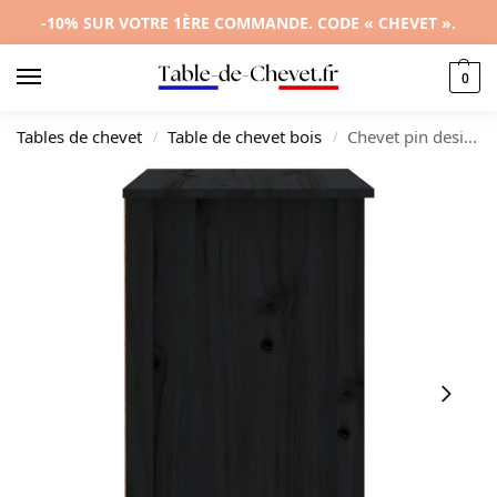
-10% SUR VOTRE 1ÈRE COMMANDE. CODE « CHEVET ».
0
Tables de chevet
Table de chevet bois
Chevet pin design rustique étagère, 50x35x61.5cm
/
/