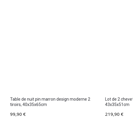
Table de nuit pin marron design moderne 2
Lot de 2 chevet
tiroirs, 40x35x65cm
43x35x51cm
99,90
€
219,90
€