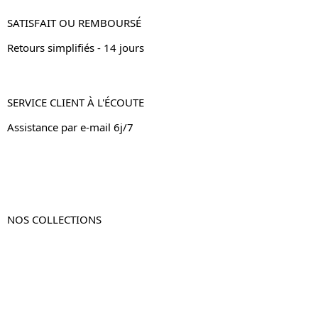
SATISFAIT OU REMBOURSÉ
Retours simplifiés - 14 jours
SERVICE CLIENT À L'ÉCOUTE
Assistance par e-mail 6j/7
NOS COLLECTIONS
Table de chevet
Table de chevet bois
Table de chevet blanc
Table de chevet originale
Table de chevet murale