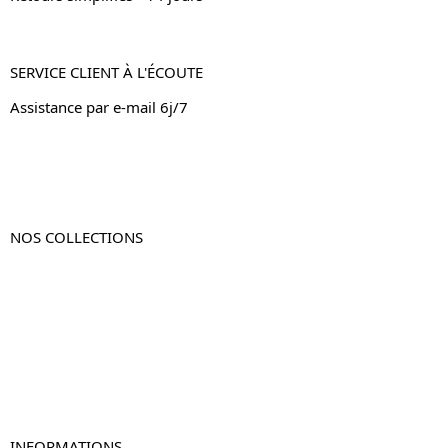
SERVICE CLIENT À L'ÉCOUTE
Assistance par e-mail 6j/7
NOS COLLECTIONS
Table de chevet
Table de chevet bois
Table de chevet blanc
Table de chevet originale
Table de chevet murale
Table de chevet connectée
Table de chevet lot de 2
INFORMATIONS