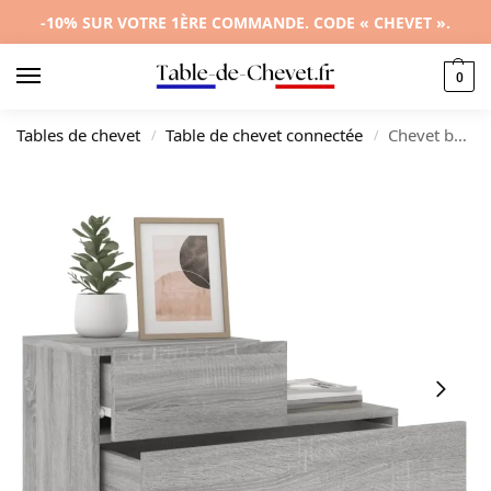
-10% SUR VOTRE 1ÈRE COMMANDE. CODE « CHEVET ».
0
Tables de chevet
Table de chevet connectée
Chevet bois gris design moderne LED, 70x36x40.5cm
/
/