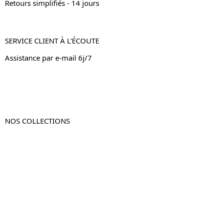
Retours simplifiés - 14 jours
SERVICE CLIENT À L'ÉCOUTE
Assistance par e-mail 6j/7
NOS COLLECTIONS
Table de chevet
Table de chevet bois
Table de chevet blanc
Table de chevet originale
Table de chevet murale
Table de chevet connectée
Table de chevet lot de 2