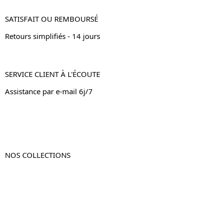
SATISFAIT OU REMBOURSÉ
Retours simplifiés - 14 jours
SERVICE CLIENT À L'ÉCOUTE
Assistance par e-mail 6j/7
NOS COLLECTIONS
Table de chevet
Table de chevet bois
Table de chevet blanc
Table de chevet originale
Table de chevet murale