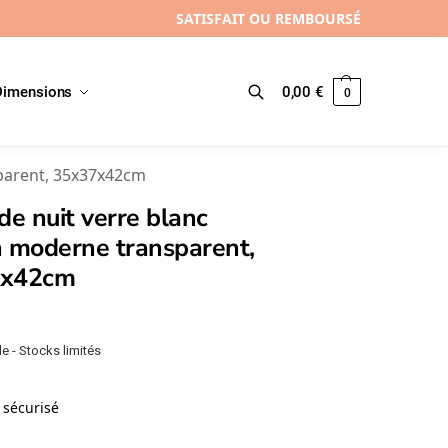
SATISFAIT OU REMBOURSÉ
Dimensions
0,00
€
0
Recherche
sparent, 35x37x42cm
de nuit verre blanc
n moderne transparent,
7x42cm
e - Stocks limités
sécurisé