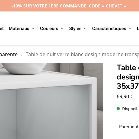
-10% SUR VOTRE 1ÈRE COMMANDE. CODE « CHEVET ».
et
Matériaux
Couleurs
Styles
Caractéristiques
sparente
Table de nuit verre blanc design moderne tran
/
Table 
desig
35x3
69,90
€
Disponibl
Paiement 