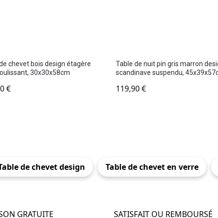
de chevet bois design étagère
Table de nuit pin gris marron des
 coulissant, 30x30x58cm
scandinave suspendu, 45x39x5
90
€
119,90
€
Table de chevet design
Table de chevet en verre
ISON GRATUITE
SATISFAIT OU REMBOURSÉ