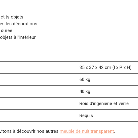
etits objets
es les décorations
e durée
bjets à l’intérieur
35 x 37 x 42 cm (l x P x H)
60 kg
40 kg
Bois d’ingénierie et verre
Requis
nvitons à découvrir nos autres
meuble de nuit transparent
.