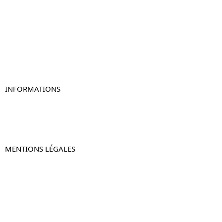
Table de chevet
Table de chevet bois
Table de chevet blanc
Table de chevet originale
Table de chevet murale
Table de chevet connectée
Table de chevet lot de 2
INFORMATIONS
À propos de Table-de-Chevet.fr
Nous contacter
FAQ
MENTIONS LÉGALES
Mentions légales
CGV & CGU
Politique de confidentialité
Retours & remboursements
© 2024 –
Table-de-Chevet.fr
–
Plan du site