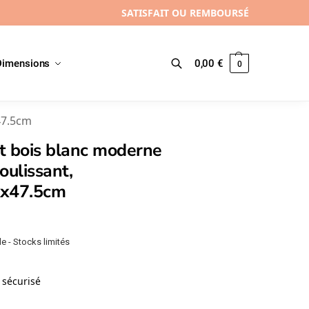
SATISFAIT OU REMBOURSÉ
Dimensions
0,00
€
0
Recherche
47.5cm
t bois blanc moderne
coulissant,
x47.5cm
e - Stocks limités
sécurisé