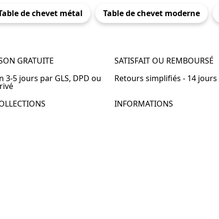
Table de chevet métal
Table de chevet moderne
ISON GRATUITE
SATISFAIT OU REMBOURSÉ
en 3-5 jours par GLS, DPD ou
Retours simplifiés - 14 jours
rivé
OLLECTIONS
INFORMATIONS
de chevet
À propos de Table-de-Chevet
de chevet bois
Nous contacter
de chevet blanc
FAQ
de chevet originale
de chevet murale
de chevet connectée
de chevet lot de 2