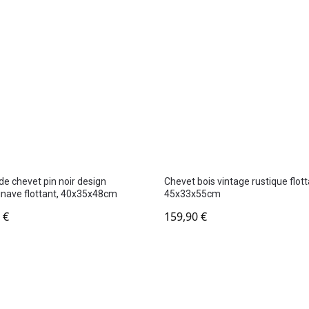
de chevet pin noir design
Chevet bois vintage rustique flott
inave flottant, 40x35x48cm
45x33x55cm
0
€
159,90
€