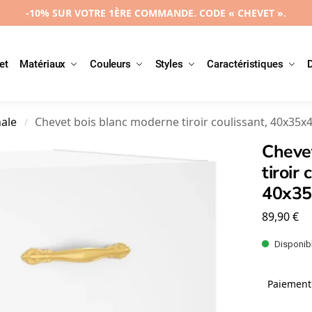
-10% SUR VOTRE 1ÈRE COMMANDE. CODE « CHEVET ».
et
Matériaux
Couleurs
Styles
Caractéristiques
nale
Chevet bois blanc moderne tiroir coulissant, 40x35x
/
Cheve
tiroir 
40x35
89,90
€
Disponibl
Paiement 