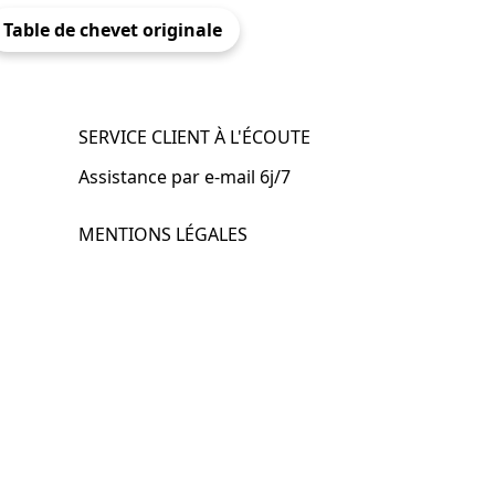
Table de chevet originale
SERVICE CLIENT À L'ÉCOUTE
Assistance par e-mail 6j/7
MENTIONS LÉGALES
.fr
Mentions légales
CGV & CGU
Politique de confidentialité
Retours & remboursements