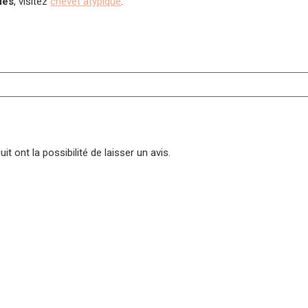
les
, visitez
chevet atypique
.
t ont la possibilité de laisser un avis.