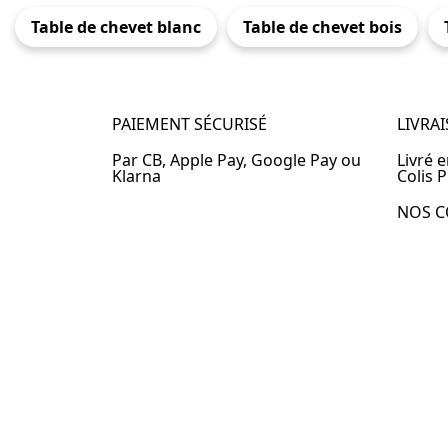
Table de chevet blanc
Table de chevet bois
PAIEMENT SÉCURISÉ
LIVRA
Par CB, Apple Pay, Google Pay ou
Livré 
Klarna
Colis P
NOS C
Table 
Table 
Table 
Table 
Table 
Table 
Table 
© 2024 –
Table-de-Chevet.fr
–
Plan du site