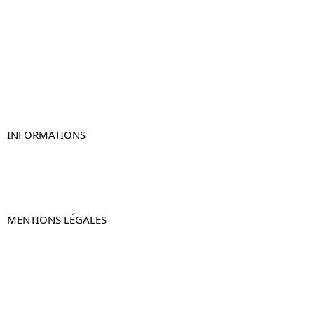
Table de chevet
Table de chevet bois
Table de chevet blanc
Table de chevet originale
Table de chevet murale
Table de chevet connectée
Table de chevet lot de 2
INFORMATIONS
À propos de Table-de-Chevet.fr
Nous contacter
FAQ
MENTIONS LÉGALES
Mentions légales
CGV & CGU
Politique de confidentialité
Retours & remboursements