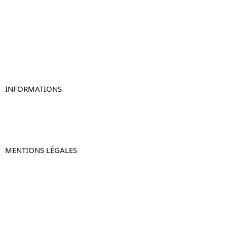
Table de chevet
Table de chevet bois
Table de chevet blanc
Table de chevet originale
Table de chevet murale
Table de chevet connectée
Table de chevet lot de 2
INFORMATIONS
À propos de Table-de-Chevet.fr
Nous contacter
FAQ
MENTIONS LÉGALES
Mentions légales
CGV & CGU
Politique de confidentialité
Retours & remboursements
© 2024 –
Table-de-Chevet.fr
–
Plan du site