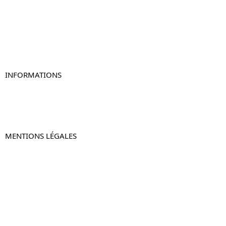
Table de chevet blanc
Table de chevet originale
Table de chevet murale
Table de chevet connectée
Table de chevet lot de 2
INFORMATIONS
À propos de Table-de-Chevet.fr
Nous contacter
FAQ
MENTIONS LÉGALES
Mentions légales
CGV & CGU
Politique de confidentialité
Retours & remboursements
© 2024 –
Table-de-Chevet.fr
–
Plan du site