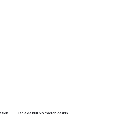
design
Table de nuit pin marron design