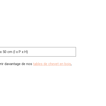
x 50 cm (l x P x H)
vrir davantage de nos
tables de chevet en bois
,