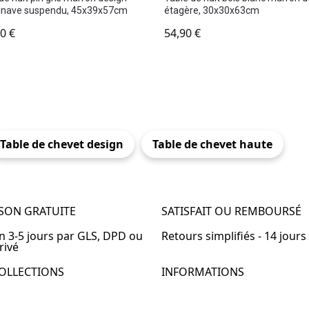
inave suspendu, 45x39x57cm
étagère, 30x30x63cm
90
€
54,90
€
Table de chevet design
Table de chevet haute
ISON GRATUITE
SATISFAIT OU REMBOURSÉ
en 3-5 jours par GLS, DPD ou
Retours simplifiés - 14 jours
rivé
OLLECTIONS
INFORMATIONS
de chevet
À propos de Table-de-Chevet