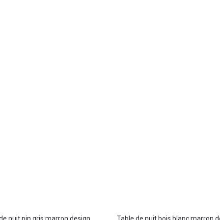
de nuit pin gris marron design
Table de nuit bois blanc marron 