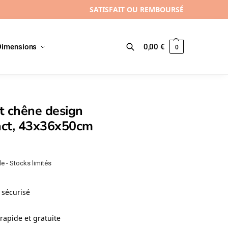
SATISFAIT OU REMBOURSÉ
Dimensions
0,00
€
0
Recherche
t chêne design
ct, 43x36x50cm
e - Stocks limités
sécurisé
rapide et gratuite