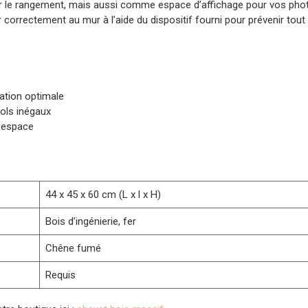
ur le rangement, mais aussi comme espace d’affichage pour vos photo
r correctement au mur à l’aide du dispositif fourni pour prévenir tou
ation optimale
sols inégaux
e espace
44 x 45 x 60 cm (L x l x H)
Bois d’ingénierie, fer
Chêne fumé
Requis