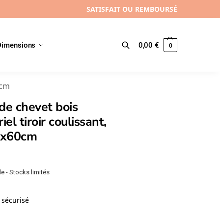
SATISFAIT OU REMBOURSÉ
Dimensions
0,00
€
0
Recherche
0cm
de chevet bois
iel tiroir coulissant,
5x60cm
e - Stocks limités
sécurisé