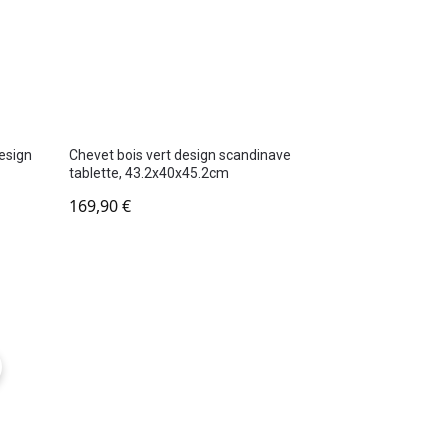
design
Chevet bois vert design scandinave
tablette, 43.2x40x45.2cm
169,90
€