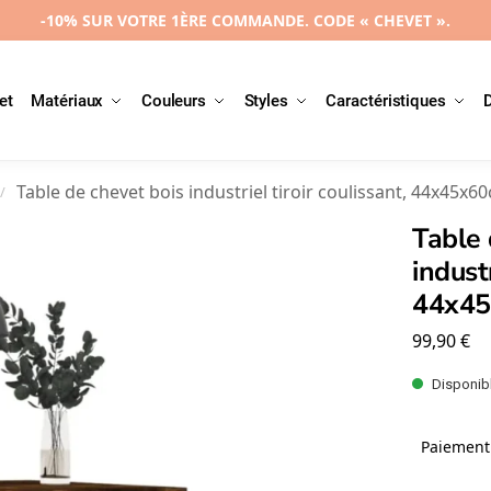
-10% SUR VOTRE 1ÈRE COMMANDE. CODE « CHEVET ».
et
Matériaux
Couleurs
Styles
Caractéristiques
Table de chevet bois industriel tiroir coulissant, 44x45x6
/
Table 
industr
44x4
99,90
€
Disponibl
Paiement 