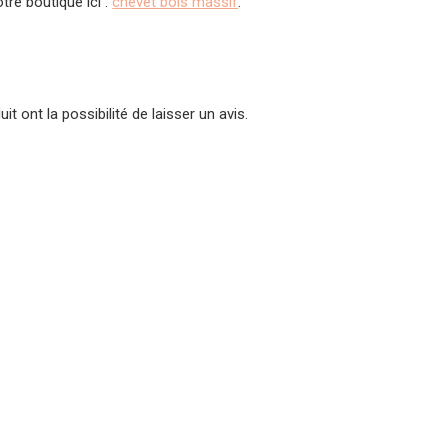
tre boutique ici :
chevet bois massif
.
t ont la possibilité de laisser un avis.