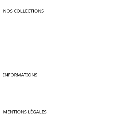
NOS COLLECTIONS
Table de chevet
Table de chevet bois
Table de chevet blanc
Table de chevet originale
Table de chevet murale
Table de chevet connectée
Table de chevet lot de 2
INFORMATIONS
À propos de Table-de-Chevet.fr
Nous contacter
FAQ
MENTIONS LÉGALES
Mentions légales
CGV & CGU
Politique de confidentialité