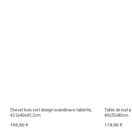
Chevet bois vert design scandinave tablette,
Table de nuit p
43.2x40x45.2cm
40x35x80cm
169,90
€
119,90
€