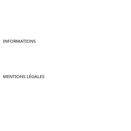
Table de chevet blanc
Table de chevet originale
Table de chevet murale
Table de chevet connectée
Table de chevet lot de 2
INFORMATIONS
À propos de Table-de-Chevet.fr
Nous contacter
FAQ
MENTIONS LÉGALES
Mentions légales
CGV & CGU
Politique de confidentialité
Retours & remboursements
© 2024 –
Table-de-Chevet.fr
–
Plan du site