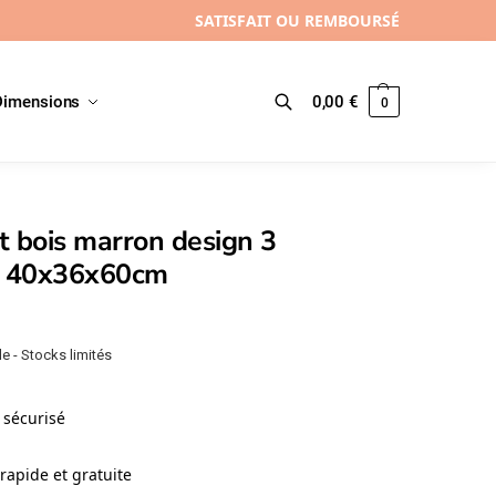
SATISFAIT OU REMBOURSÉ
Dimensions
0,00
€
0
Recherche
 bois marron design 3
s, 40x36x60cm
e - Stocks limités
sécurisé
rapide et gratuite