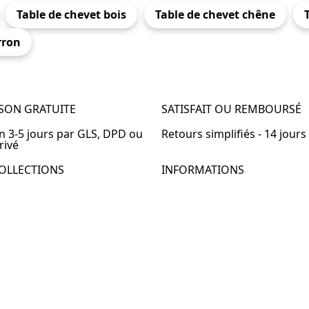
Table de chevet bois
Table de chevet chêne
rron
ISON GRATUITE
SATISFAIT OU REMBOURSÉ
en 3-5 jours par GLS, DPD ou
Retours simplifiés - 14 jours
rivé
OLLECTIONS
INFORMATIONS
de chevet
À propos de Table-de-Chevet
de chevet bois
Nous contacter
de chevet blanc
FAQ
de chevet originale
de chevet murale
de chevet connectée
de chevet lot de 2