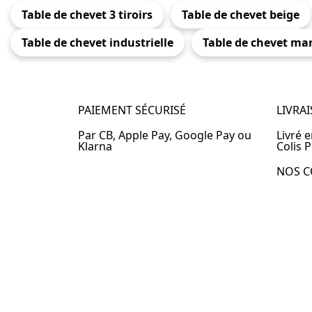
Table de chevet 3 tiroirs
Table de chevet beige
Table de chevet industrielle
Table de chevet ma
PAIEMENT SÉCURISÉ
LIVRA
Par CB, Apple Pay, Google Pay ou
Livré 
Klarna
Colis P
NOS C
Table 
Table 
Table 
Table 
Table 
Table 
Table 