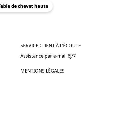
Table de chevet haute
SERVICE CLIENT À L'ÉCOUTE
Assistance par e-mail 6j/7
MENTIONS LÉGALES
.fr
Mentions légales
CGV & CGU
Politique de confidentialité
Retours & remboursements