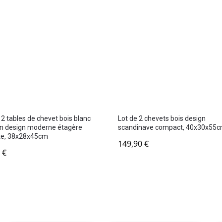
 2 tables de chevet bois blanc
Lot de 2 chevets bois design
n design moderne étagère
scandinave compact, 40x30x55
te, 38x28x45cm
149,90
€
0
€