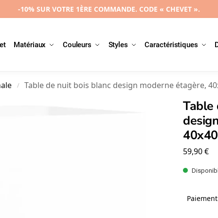
-10% SUR VOTRE 1ÈRE COMMANDE. CODE « CHEVET ».
et
Matériaux
Couleurs
Styles
Caractéristiques
nale
Table de nuit bois blanc design moderne étagère, 
/
Table 
desig
40x4
59,90
€
Disponibl
Paiement 