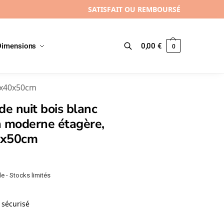
SATISFAIT OU REMBOURSÉ
Dimensions
0,00
€
0
Recherche
40x40x50cm
de nuit bois blanc
n moderne étagère,
0x50cm
e - Stocks limités
sécurisé