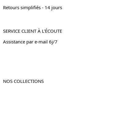
Retours simplifiés - 14 jours
SERVICE CLIENT À L'ÉCOUTE
Assistance par e-mail 6j/7
NOS COLLECTIONS
Table de chevet
Table de chevet bois
Table de chevet blanc
Table de chevet originale
Table de chevet murale
Table de chevet connectée
Table de chevet lot de 2