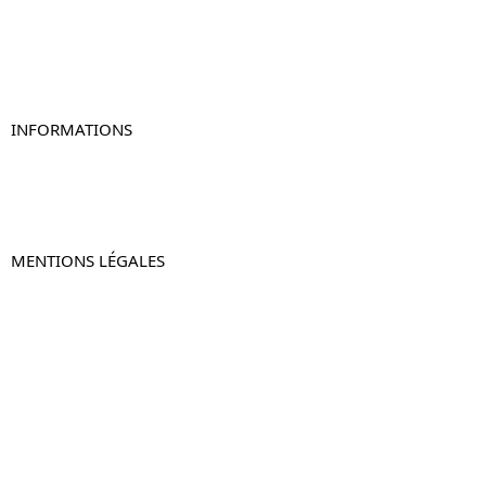
Table de chevet originale
Table de chevet murale
Table de chevet connectée
Table de chevet lot de 2
INFORMATIONS
À propos de Table-de-Chevet.fr
Nous contacter
FAQ
MENTIONS LÉGALES
Mentions légales
CGV & CGU
Politique de confidentialité
Retours & remboursements
© 2024 –
Table-de-Chevet.fr
–
Plan du site