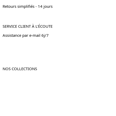
Retours simplifiés - 14 jours
SERVICE CLIENT À L'ÉCOUTE
Assistance par e-mail 6j/7
NOS COLLECTIONS
Table de chevet
Table de chevet bois
Table de chevet blanc
Table de chevet originale
Table de chevet murale
Table de chevet connectée
Table de chevet lot de 2