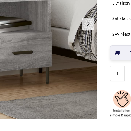
Livraison 
Satisfait
SAV réacti