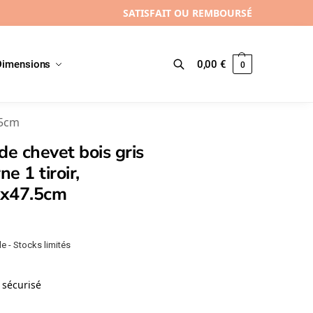
SATISFAIT OU REMBOURSÉ
Dimensions
0,00
€
0
Recherche
.5cm
de chevet bois gris
e 1 tiroir,
x47.5cm
e - Stocks limités
sécurisé