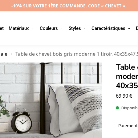
-10% SUR VOTRE 1ÈRE COMMANDE. CODE « CHEVET ».
et
Matériaux
Couleurs
Styles
Caractéristiques
nale
Table de chevet bois gris moderne 1 tiroir, 40x35x47
/
Table 
modern
40x35
69,90
€
Disponibl
Paiement 