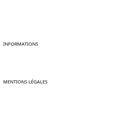
Table de chevet blanc
Table de chevet originale
Table de chevet murale
Table de chevet connectée
Table de chevet lot de 2
INFORMATIONS
À propos de Table-de-Chevet.fr
Nous contacter
FAQ
MENTIONS LÉGALES
Mentions légales
CGV & CGU
Politique de confidentialité
Retours & remboursements
© 2024 –
Table-de-Chevet.fr
–
Plan du site