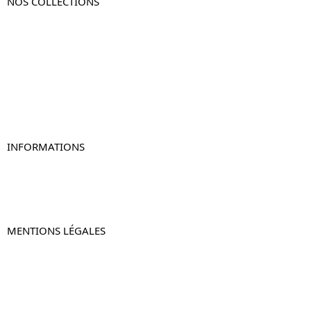
NOS COLLECTIONS
Table de chevet
Table de chevet bois
Table de chevet blanc
Table de chevet originale
Table de chevet murale
Table de chevet connectée
Table de chevet lot de 2
INFORMATIONS
À propos de Table-de-Chevet.fr
Nous contacter
FAQ
MENTIONS LÉGALES
Mentions légales
CGV & CGU
Politique de confidentialité
Retours & remboursements