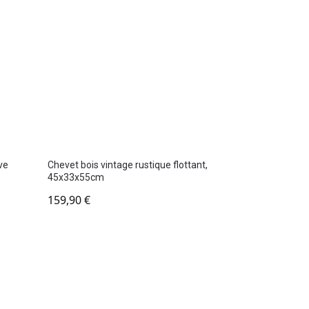
ve
Chevet bois vintage rustique flottant,
45x33x55cm
159,90
€