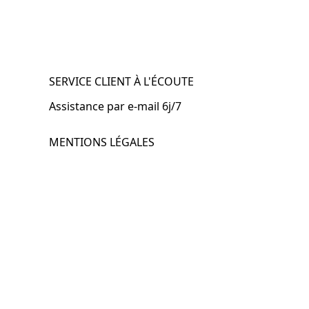
SERVICE CLIENT À L'ÉCOUTE
Assistance par e-mail 6j/7
MENTIONS LÉGALES
.fr
Mentions légales
CGV & CGU
Politique de confidentialité
Retours & remboursements