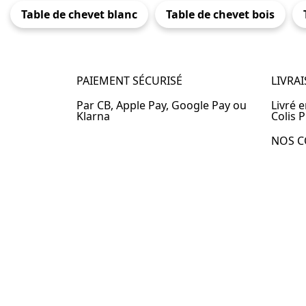
Table de chevet blanc
Table de chevet bois
PAIEMENT SÉCURISÉ
LIVRA
Par CB, Apple Pay, Google Pay ou
Livré 
Klarna
Colis P
NOS C
Table 
Table 
Table 
Table 
Table 
Table 
Table 
© 2024 –
Table-de-Chevet.fr
–
Plan du site