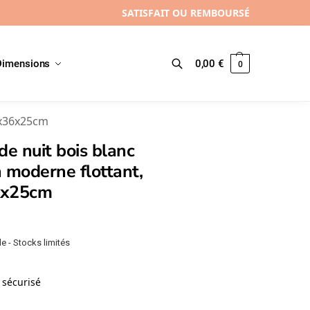
SATISFAIT OU REMBOURSÉ
Dimensions
0,00
€
0
Recherche
0x36x25cm
de nuit bois blanc
 moderne flottant,
6x25cm
e - Stocks limités
sécurisé