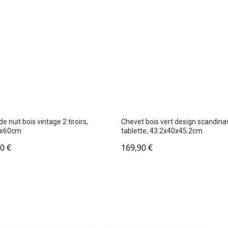
e nuit bois vintage 2 tiroirs,
Chevet bois vert design scandina
1x60cm
tablette, 43.2x40x45.2cm
90
€
169,90
€