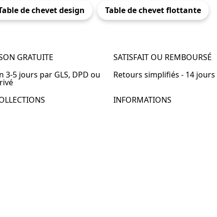
Table de chevet design
Table de chevet flottante
ISON GRATUITE
SATISFAIT OU REMBOURSÉ
en 3-5 jours par GLS, DPD ou
Retours simplifiés - 14 jours
rivé
OLLECTIONS
INFORMATIONS
de chevet
À propos de Table-de-Chevet
de chevet bois
Nous contacter
de chevet blanc
FAQ
de chevet originale
de chevet murale
de chevet connectée
de chevet lot de 2