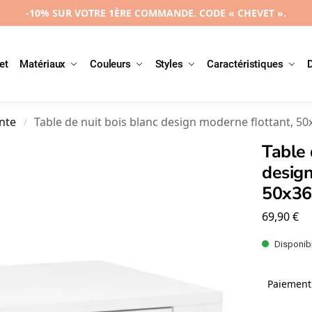
-10% SUR VOTRE 1ÈRE COMMANDE. CODE « CHEVET ».
et
Matériaux
Couleurs
Styles
Caractéristiques
ante
Table de nuit bois blanc design moderne flottant, 5
/
Table 
design
50x3
69,90
€
Disponibl
Paiement 