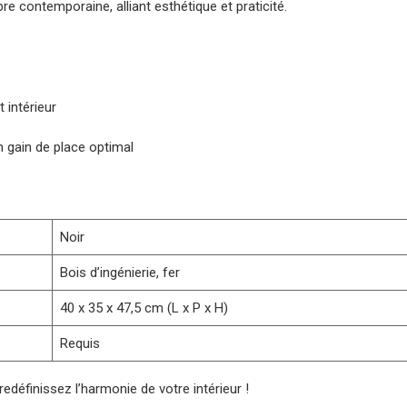
re contemporaine, alliant esthétique et praticité.
 intérieur
 gain de place optimal
Noir
Bois d’ingénierie, fer
40 x 35 x 47,5 cm (L x P x H)
Requis
edéfinissez l’harmonie de votre intérieur !