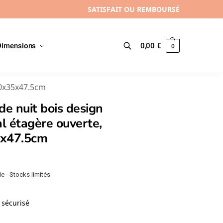
SATISFAIT OU REMBOURSÉ
Dimensions
0,00
€
0
Recherche
40x35x47.5cm
de nuit bois design
al étagère ouverte,
x47.5cm
e - Stocks limités
sécurisé