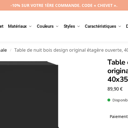
-10% SUR VOTRE 1ÈRE COMMANDE. CODE « CHEVET ».
et
Matériaux
Couleurs
Styles
Caractéristiques
nale
Table de nuit bois design original étagère ouverte, 
/
Table 
origin
40x35
89,90
€
Disponibl
Paiement 