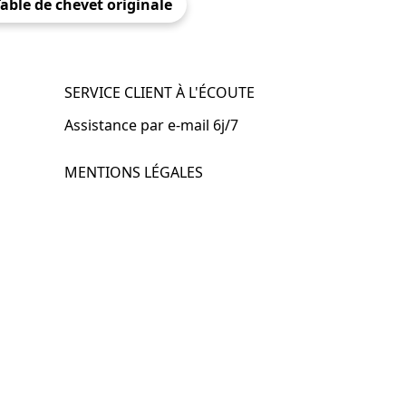
able de chevet originale
SERVICE CLIENT À L'ÉCOUTE
Assistance par e-mail 6j/7
MENTIONS LÉGALES
.fr
Mentions légales
CGV & CGU
Politique de confidentialité
Retours & remboursements