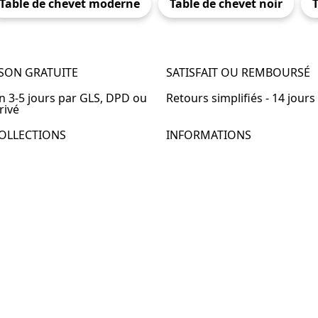
Table de chevet moderne
Table de chevet noir
T
ISON GRATUITE
SATISFAIT OU REMBOURSÉ
en 3-5 jours par GLS, DPD ou
Retours simplifiés - 14 jours
rivé
OLLECTIONS
INFORMATIONS
de chevet
À propos de Table-de-Chevet
de chevet bois
Nous contacter
de chevet blanc
FAQ
de chevet originale
de chevet murale
de chevet connectée
de chevet lot de 2