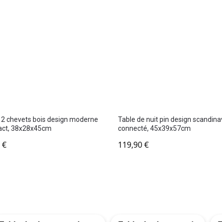
 2 chevets bois design moderne
Table de nuit pin design scandin
ct, 38x28x45cm
connecté, 45x39x57cm
0
€
119,90
€