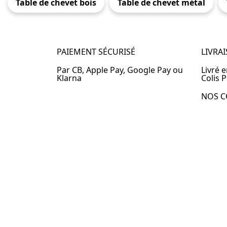
Table de chevet bois
Table de chevet métal
PAIEMENT SÉCURISÉ
LIVRA
Par CB, Apple Pay, Google Pay ou
Livré 
Klarna
Colis P
NOS C
Table 
Table 
Table 
Table 
Table 
Table 
Table 
© 2024 –
Table-de-Chevet.fr
–
Plan du site