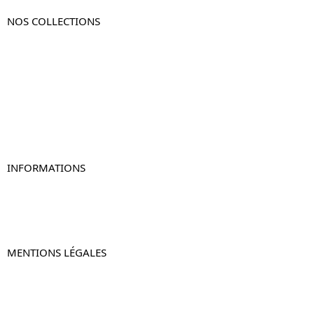
NOS COLLECTIONS
Table de chevet
Table de chevet bois
Table de chevet blanc
Table de chevet originale
Table de chevet murale
Table de chevet connectée
Table de chevet lot de 2
INFORMATIONS
À propos de Table-de-Chevet.fr
Nous contacter
FAQ
MENTIONS LÉGALES
Mentions légales
CGV & CGU
Politique de confidentialité