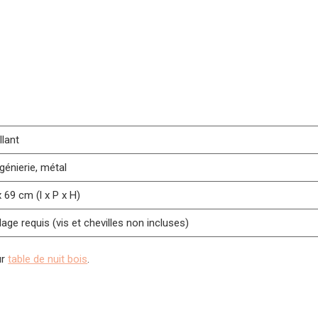
llant
ngénierie, métal
x 69 cm (l x P x H)
ge requis (vis et chevilles non incluses)
ur
table de nuit bois
.