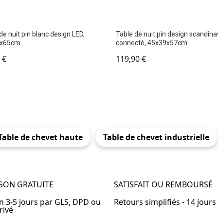
de nuit pin blanc design LED,
Table de nuit pin design scandin
5x65cm
connecté, 45x39x57cm
0
€
119,90
€
Table de chevet haute
Table de chevet industrielle
ISON GRATUITE
SATISFAIT OU REMBOURSÉ
en 3-5 jours par GLS, DPD ou
Retours simplifiés - 14 jours
rivé