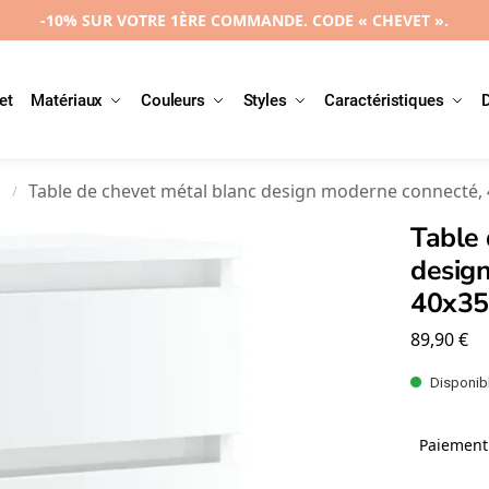
-10% SUR VOTRE 1ÈRE COMMANDE. CODE « CHEVET ».
et
Matériaux
Couleurs
Styles
Caractéristiques
l
Table de chevet métal blanc design moderne connecté
/
Table 
desig
40x3
89,90
€
Disponibl
Paiement 