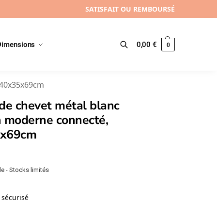
SATISFAIT OU REMBOURSÉ
Dimensions
0,00
€
0
Recherche
, 40x35x69cm
de chevet métal blanc
n moderne connecté,
5x69cm
e - Stocks limités
sécurisé