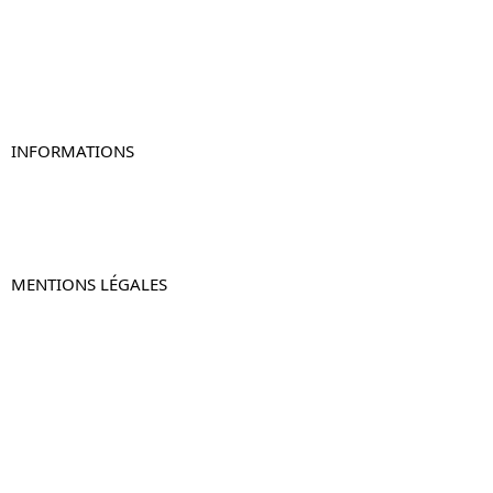
Table de chevet blanc
Table de chevet originale
Table de chevet murale
Table de chevet connectée
Table de chevet lot de 2
INFORMATIONS
À propos de Table-de-Chevet.fr
Nous contacter
FAQ
MENTIONS LÉGALES
Mentions légales
CGV & CGU
Politique de confidentialité
Retours & remboursements
© 2024 –
Table-de-Chevet.fr
–
Plan du site