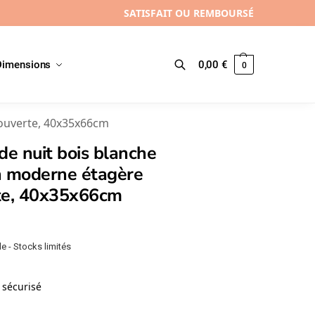
SATISFAIT OU REMBOURSÉ
Dimensions
0,00
€
0
Recherche
 ouverte, 40x35x66cm
de nuit bois blanche
n moderne étagère
te, 40x35x66cm
e - Stocks limités
sécurisé