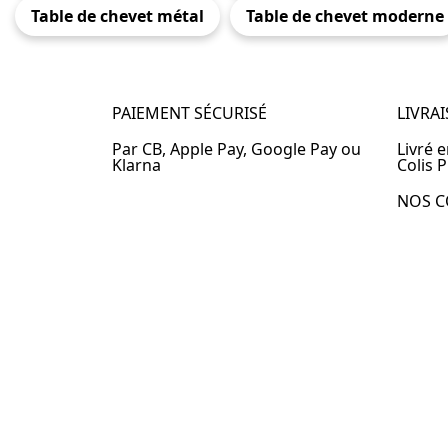
Table de chevet métal
Table de chevet moderne
PAIEMENT SÉCURISÉ
LIVRA
Par CB, Apple Pay, Google Pay ou
Livré 
Klarna
Colis P
NOS C
Table 
Table 
Table 
Table 
Table 
Table 
Table 
© 2024 –
Table-de-Chevet.fr
–
Plan du site