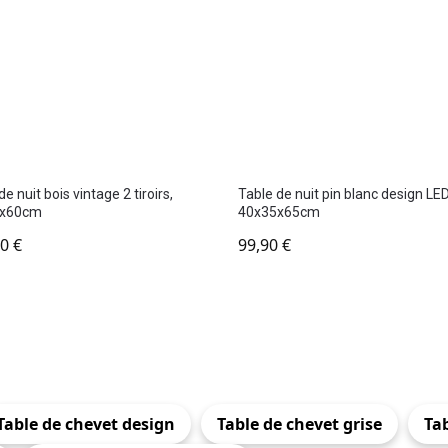
e nuit bois vintage 2 tiroirs,
Table de nuit pin blanc design LED
1x60cm
40x35x65cm
90
€
99,90
€
Table de chevet design
Table de chevet grise
Tab