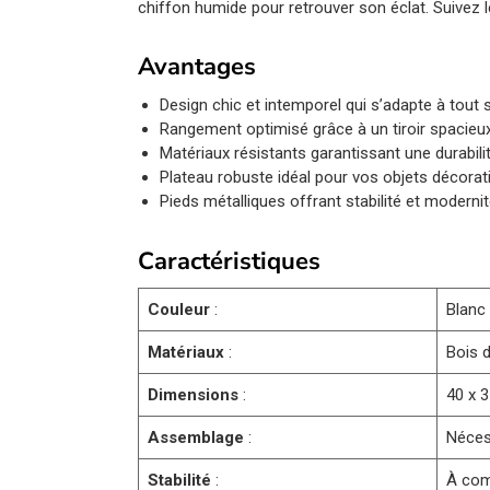
chiffon humide pour retrouver son éclat. Suivez le
Avantages
Design chic et intemporel qui s’adapte à tout st
Rangement optimisé grâce à un tiroir spacie
Matériaux résistants garantissant une durabili
Plateau robuste idéal pour vos objets décorat
Pieds métalliques offrant stabilité et moderni
Caractéristiques
Couleur
:
Blanc 
Matériaux
:
Bois d
Dimensions
:
40 x 3
Assemblage
:
Nécess
Stabilité
:
À comp