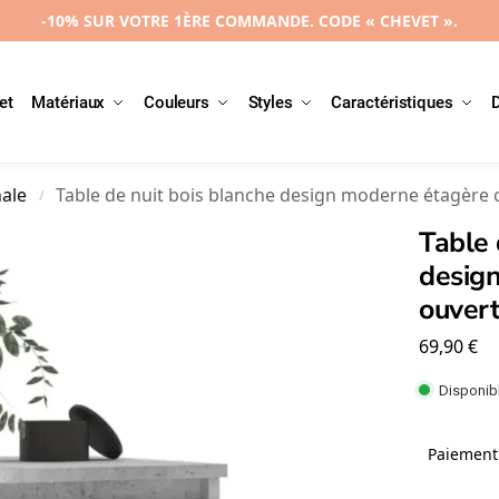
-10% SUR VOTRE 1ÈRE COMMANDE. CODE « CHEVET ».
et
Matériaux
Couleurs
Styles
Caractéristiques
nale
Table de nuit bois blanche design moderne étagère
/
Table 
desig
ouver
69,90
€
Disponibl
Paiement 