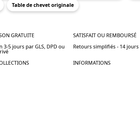
Table de chevet originale
ISON GRATUITE
SATISFAIT OU REMBOURSÉ
en 3-5 jours par GLS, DPD ou
Retours simplifiés - 14 jours
rivé
OLLECTIONS
INFORMATIONS
de chevet
À propos de Table-de-Chevet
de chevet bois
Nous contacter
de chevet blanc
FAQ
de chevet originale
de chevet murale
de chevet connectée
de chevet lot de 2