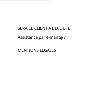
SERVICE CLIENT À L'ÉCOUTE
Assistance par e-mail 6j/7
MENTIONS LÉGALES
.fr
Mentions légales
CGV & CGU
Politique de confidentialité
Retours & remboursements