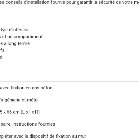
s conseils d’installation fournis pour garantir la sécurité de votre mo
yle d’intérieur
ux et un compartiment
té à long terme
ifs
té
avec finition en gris béton
’ingénierie et métal
5 x 66 cm (L x l x H)
aire, instructions fournies
léter avec le dispositif de fixation au mur