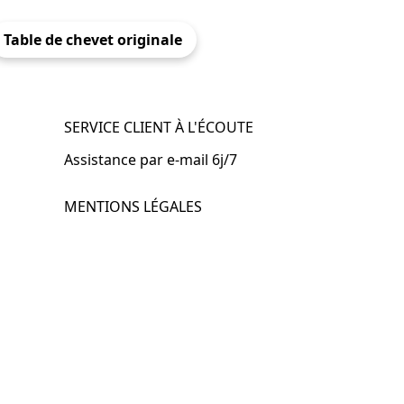
Table de chevet originale
SERVICE CLIENT À L'ÉCOUTE
Assistance par e-mail 6j/7
MENTIONS LÉGALES
.fr
Mentions légales
CGV & CGU
Politique de confidentialité
Retours & remboursements