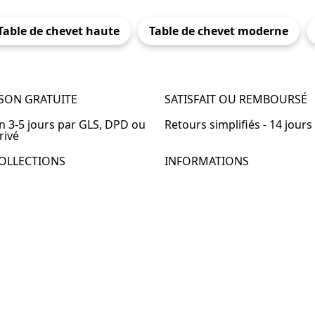
Table de chevet haute
Table de chevet moderne
ISON GRATUITE
SATISFAIT OU REMBOURSÉ
en 3-5 jours par GLS, DPD ou
Retours simplifiés - 14 jours
rivé
OLLECTIONS
INFORMATIONS
de chevet
À propos de Table-de-Chevet
de chevet bois
Nous contacter
de chevet blanc
FAQ
de chevet originale
de chevet murale
de chevet connectée
de chevet lot de 2