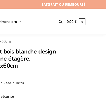
SATISFAIT OU REMBOURSÉ
Dimensions
0,00
€
0
Recherche
2x60cm
 bois blanche design
ne étagère,
2x60cm
e - Stocks limités
sécurisé