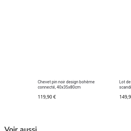
Chevet pin noir design bohème
Lot de
connecté, 40x35x80cm
scand
119,90
€
149,
Voir aussi