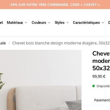
-10% SUR VOTRE 1ÈRE COMMANDE. CODE « CHEVET ».
et
Matériaux
Couleurs
Styles
Caractéristiques
nale
Chevet bois blanche design moderne étagère, 50x3
/
Chevet
moder
50x3
99,90
€
Disponibl
Paiement 