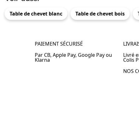
Table de chevet blanc
Table de chevet bois
PAIEMENT SÉCURISÉ
LIVRA
Par CB, Apple Pay, Google Pay ou
Livré 
Klarna
Colis P
NOS C
Table 
Table 
Table 
Table 
Table 
Table 
Table 