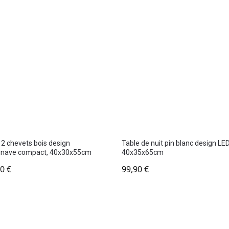
 2 chevets bois design
Table de nuit pin blanc design LED
inave compact, 40x30x55cm
40x35x65cm
90
€
99,90
€