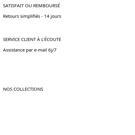
SATISFAIT OU REMBOURSÉ
Retours simplifiés - 14 jours
SERVICE CLIENT À L'ÉCOUTE
Assistance par e-mail 6j/7
NOS COLLECTIONS
Table de chevet
Table de chevet bois
Table de chevet blanc
Table de chevet originale
Table de chevet murale
Table de chevet connectée