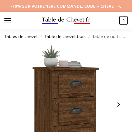
-10% SUR VOTRE 1ÈRE COMMANDE. CODE « CHEVET ».
0
Tables de chevet
Table de chevet bois
Table de nuit chêne marron design 3 tiroirs, 39x39x67cm
/
/