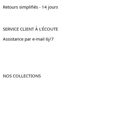
Retours simplifiés - 14 jours
SERVICE CLIENT À L'ÉCOUTE
Assistance par e-mail 6j/7
NOS COLLECTIONS
Table de chevet
Table de chevet bois
Table de chevet blanc
Table de chevet originale
Table de chevet murale
Table de chevet connectée
Table de chevet lot de 2