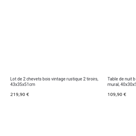
Lot de 2 chevets bois vintage rustique 2 tiroirs,
Table de nuit 
43x35x51cm
mural, 40x30x
219,90
€
109,90
€