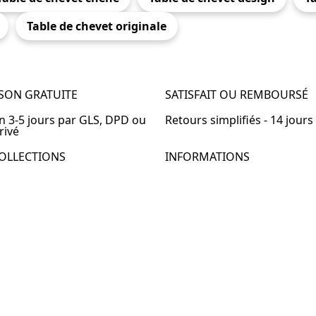
Table de chevet originale
ISON GRATUITE
SATISFAIT OU REMBOURSÉ
en 3-5 jours par GLS, DPD ou
Retours simplifiés - 14 jours
rivé
OLLECTIONS
INFORMATIONS
de chevet
À propos de Table-de-Chevet
de chevet bois
Nous contacter
de chevet blanc
FAQ
de chevet originale
de chevet murale
de chevet connectée
de chevet lot de 2