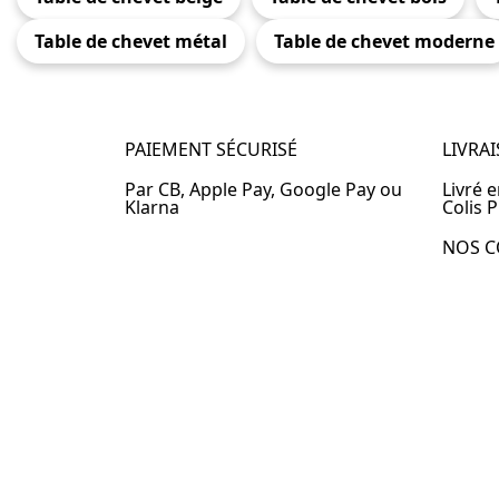
Table de chevet métal
Table de chevet moderne
PAIEMENT SÉCURISÉ
LIVRA
Par CB, Apple Pay, Google Pay ou
Livré 
Klarna
Colis P
NOS C
Table 
Table 
Table 
Table 
Table 
Table 
Table 