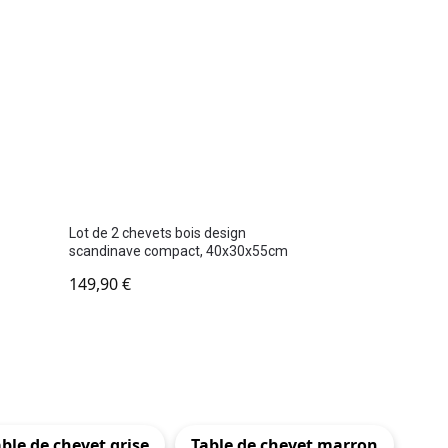
Lot de 2 chevets bois design
scandinave compact, 40x30x55cm
149,90
€
ble de chevet grise
Table de chevet marron