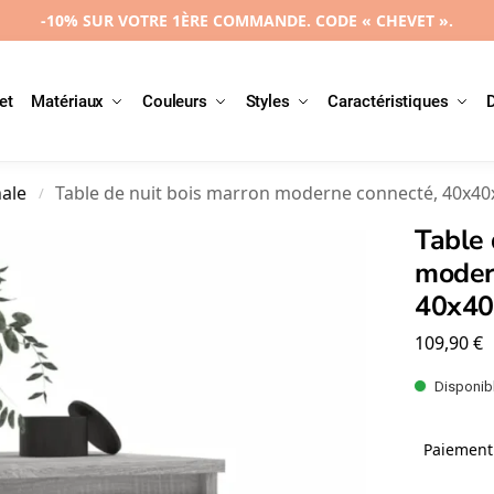
-10% SUR VOTRE 1ÈRE COMMANDE. CODE « CHEVET ».
et
Matériaux
Couleurs
Styles
Caractéristiques
nale
Table de nuit bois marron moderne connecté, 40x4
/
Table 
moder
40x4
109,90
€
Disponibl
Paiement 