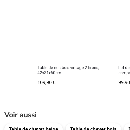
Table de nuit bois vintage 2 tiroirs,
Lot de
42x31x60cm
compa
109,90
€
99,9
Voir aussi
Table de chevet beige
Table de chevet bois