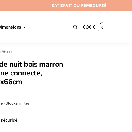
SATISFAIT OU REMBOURSÉ
Dimensions
0,00
€
0
Recherche
0x66cm
de nuit bois marron
ne connecté,
0x66cm
e - Stocks limités
sécurisé