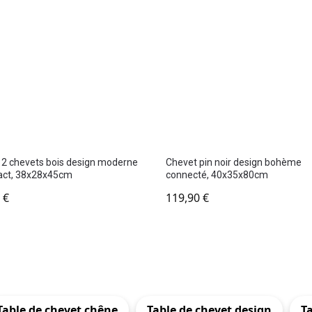
 2 chevets bois design moderne
Chevet pin noir design bohème
ct, 38x28x45cm
connecté, 40x35x80cm
0
€
119,90
€
Table de chevet chêne
Table de chevet design
Ta