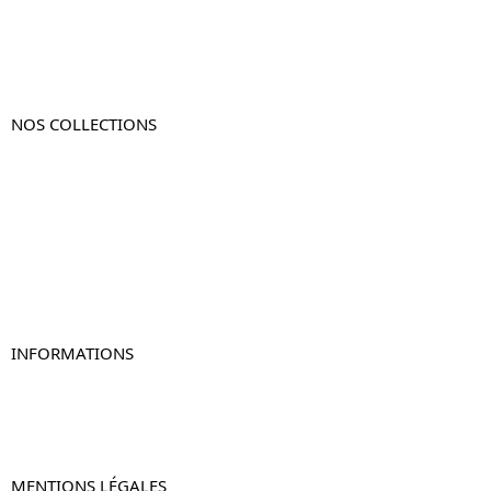
NOS COLLECTIONS
Table de chevet
Table de chevet bois
Table de chevet blanc
Table de chevet originale
Table de chevet murale
Table de chevet connectée
Table de chevet lot de 2
INFORMATIONS
À propos de Table-de-Chevet.fr
Nous contacter
FAQ
MENTIONS LÉGALES