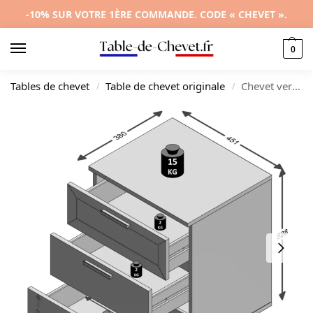
-10% SUR VOTRE 1ÈRE COMMANDE. CODE « CHEVET ».
0
Tables de chevet
Table de chevet originale
Chevet verre blanche design moderne 3 tiroirs, 45x38x53cm
/
/