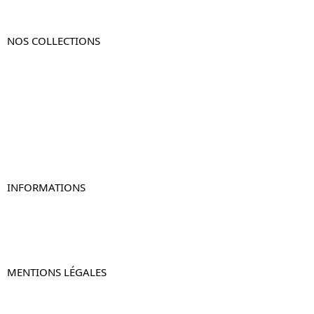
NOS COLLECTIONS
Table de chevet
Table de chevet bois
Table de chevet blanc
Table de chevet originale
Table de chevet murale
Table de chevet connectée
Table de chevet lot de 2
INFORMATIONS
À propos de Table-de-Chevet.fr
Nous contacter
FAQ
MENTIONS LÉGALES
Mentions légales