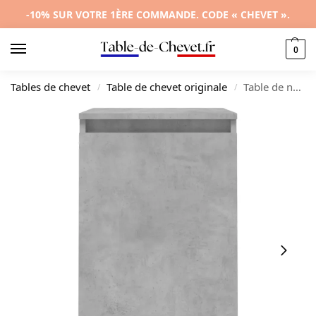
-10% SUR VOTRE 1ÈRE COMMANDE. CODE « CHEVET ».
0
Tables de chevet
Table de chevet originale
Table de nuit bois gris design moderne LED, 40x35x70cm
/
/