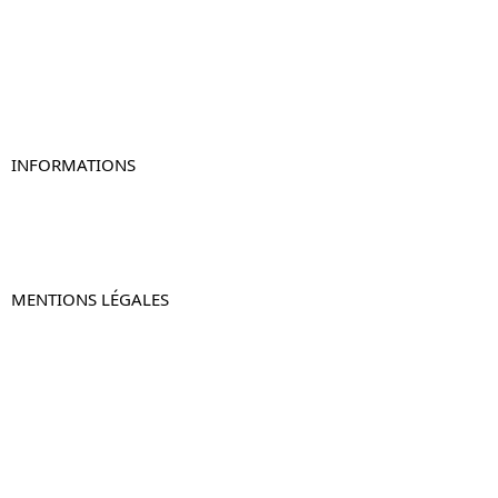
Table de chevet bois
Table de chevet blanc
Table de chevet originale
Table de chevet murale
Table de chevet connectée
Table de chevet lot de 2
INFORMATIONS
À propos de Table-de-Chevet.fr
Nous contacter
FAQ
MENTIONS LÉGALES
Mentions légales
CGV & CGU
Politique de confidentialité
Retours & remboursements
© 2024 –
Table-de-Chevet.fr
–
Plan du site