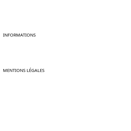
Table de chevet originale
Table de chevet murale
Table de chevet connectée
Table de chevet lot de 2
INFORMATIONS
À propos de Table-de-Chevet.fr
Nous contacter
FAQ
MENTIONS LÉGALES
Mentions légales
CGV & CGU
Politique de confidentialité
Retours & remboursements
© 2024 –
Table-de-Chevet.fr
–
Plan du site