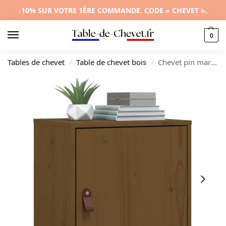
-10% SUR VOTRE 1ÈRE COMMANDE. CODE « CHEVET ».
0
Tables de chevet
Table de chevet bois
Chevet pin marron design moderne suspendu, 40x34x45cm
/
/