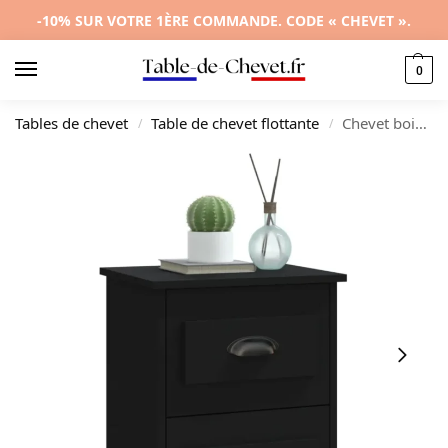
-10% SUR VOTRE 1ÈRE COMMANDE. CODE « CHEVET ».
0
Tables de chevet
Table de chevet flottante
Chevet bois design moderne flottant, 41.5x36x53cm
/
/