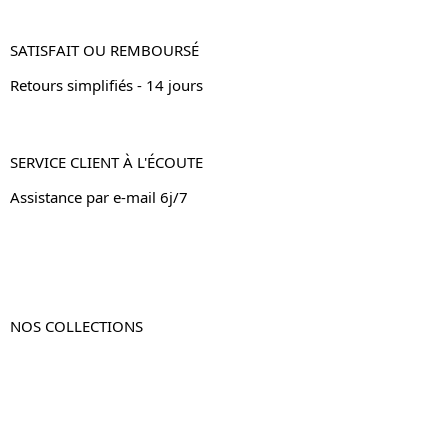
SATISFAIT OU REMBOURSÉ
Retours simplifiés - 14 jours
SERVICE CLIENT À L'ÉCOUTE
Assistance par e-mail 6j/7
NOS COLLECTIONS
Table de chevet
Table de chevet bois
Table de chevet blanc
Table de chevet originale