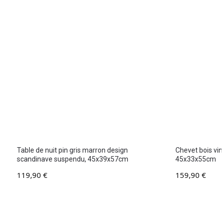
Table de nuit pin gris marron design
Chevet bois vin
scandinave suspendu, 45x39x57cm
45x33x55cm
119,90
€
159,90
€