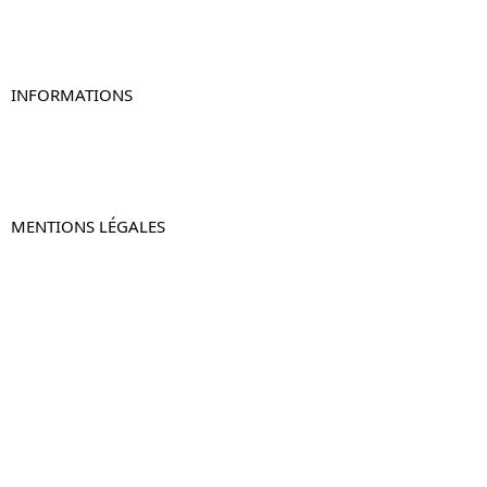
Table de chevet murale
Table de chevet connectée
Table de chevet lot de 2
INFORMATIONS
À propos de Table-de-Chevet.fr
Nous contacter
FAQ
MENTIONS LÉGALES
Mentions légales
CGV & CGU
Politique de confidentialité
Retours & remboursements
© 2024 –
Table-de-Chevet.fr
–
Plan du site