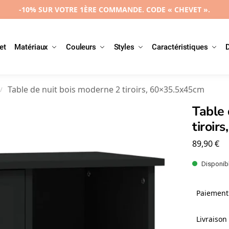
-10% SUR VOTRE 1ÈRE COMMANDE. CODE « CHEVET ».
et
Matériaux
Couleurs
Styles
Caractéristiques
Table de nuit bois moderne 2 tiroirs, 60×35.5x45cm
/
Table 
tiroir
89,90
€
Disponibl
Paiement 
Livraison 