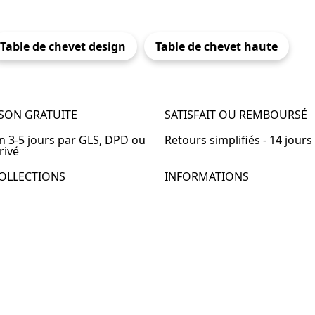
Table de chevet design
Table de chevet haute
ISON GRATUITE
SATISFAIT OU REMBOURSÉ
en 3-5 jours par GLS, DPD ou
Retours simplifiés - 14 jours
rivé
OLLECTIONS
INFORMATIONS
de chevet
À propos de Table-de-Chevet
de chevet bois
Nous contacter
de chevet blanc
FAQ
de chevet originale
de chevet murale
de chevet connectée
de chevet lot de 2