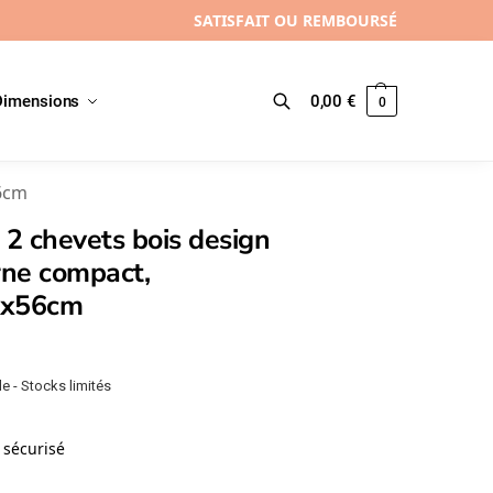
SATISFAIT OU REMBOURSÉ
Dimensions
0,00
€
0
Recherche
56cm
 2 chevets bois design
ne compact,
2x56cm
e - Stocks limités
sécurisé