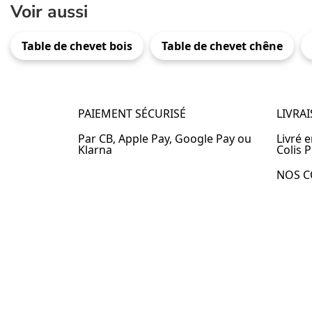
Voir aussi
Table de chevet bois
Table de chevet chêne
PAIEMENT SÉCURISÉ
LIVRA
Par CB, Apple Pay, Google Pay ou
Livré 
Klarna
Colis P
NOS C
Table 
Table 
Table 
Table 
Table 
Table 
Table 