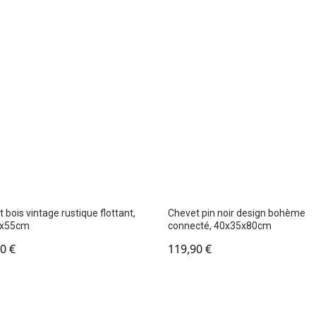
 bois vintage rustique flottant,
Chevet pin noir design bohème
3x55cm
connecté, 40x35x80cm
90
€
119,90
€