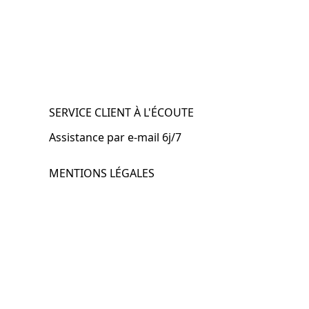
SERVICE CLIENT À L'ÉCOUTE
Assistance par e-mail 6j/7
MENTIONS LÉGALES
.fr
Mentions légales
CGV & CGU
Politique de confidentialité
Retours & remboursements