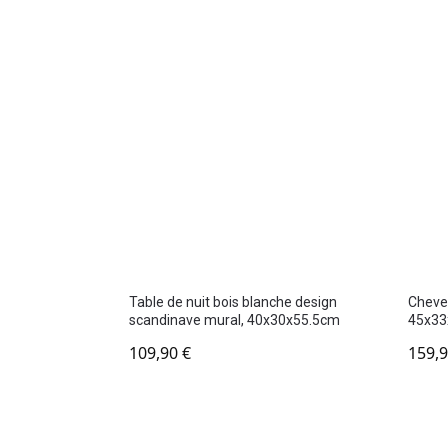
Table de nuit bois blanche design
Chevet
scandinave mural, 40x30x55.5cm
45x3
109,90
€
159,