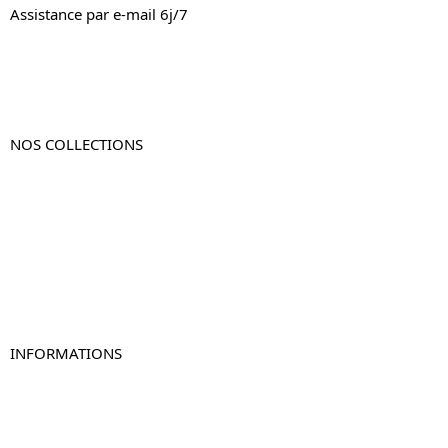
Assistance par e-mail 6j/7
NOS COLLECTIONS
Table de chevet
Table de chevet bois
Table de chevet blanc
Table de chevet originale
Table de chevet murale
Table de chevet connectée
Table de chevet lot de 2
INFORMATIONS
À propos de Table-de-Chevet.fr
Nous contacter
FAQ