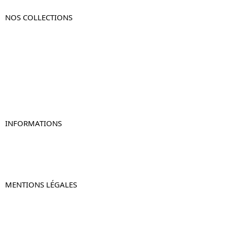
NOS COLLECTIONS
Table de chevet
Table de chevet bois
Table de chevet blanc
Table de chevet originale
Table de chevet murale
Table de chevet connectée
Table de chevet lot de 2
INFORMATIONS
À propos de Table-de-Chevet.fr
Nous contacter
FAQ
MENTIONS LÉGALES
Mentions légales
CGV & CGU
Politique de confidentialité