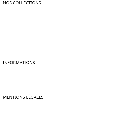
NOS COLLECTIONS
Table de chevet
Table de chevet bois
Table de chevet blanc
Table de chevet originale
Table de chevet murale
Table de chevet connectée
Table de chevet lot de 2
INFORMATIONS
À propos de Table-de-Chevet.fr
Nous contacter
FAQ
MENTIONS LÉGALES
Mentions légales
CGV & CGU
Politique de confidentialité
Retours & remboursements