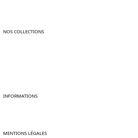
NOS COLLECTIONS
Table de chevet
Table de chevet bois
Table de chevet blanc
Table de chevet originale
Table de chevet murale
Table de chevet connectée
Table de chevet lot de 2
INFORMATIONS
À propos de Table-de-Chevet.fr
Nous contacter
FAQ
MENTIONS LÉGALES